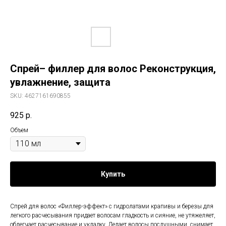
Спрей– филлер для волос Реконструкция,
увлажнение, защита
SKU:
4627161690855
925
р.
Объем
Купить
Спрей для волос «Филлер-эффект» с гидролатами крапивы и березы для
легкого расчесывания придает волосам гладкость и сияние, не утяжеляет,
облегчает расчесывание и укладку. Делает волосы послушными, снимает