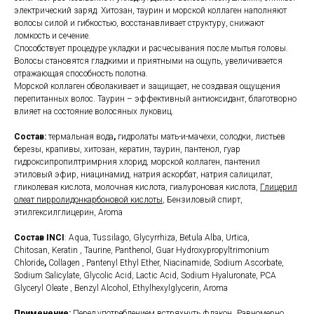
электрический заряд. Хитозан, таурин и морской коллаген наполняют
волосы силой и гибкостью, восстанавливает структуру, снижают
ломкость и сечение.
Способствует процедуре укладки и расчесывания после мытья головы.
Волосы становятся гладкими и приятными на ощупь, увеличивается
отражающая способность полотна.
Морской коллаген обволакивает и защищает, не создавая ощущения
перепитанных волос. Таурин – эффективный антиоксидант, благотворно
влияет на состояние волосяных луковиц.
Состав:
термальная вода
,
гидролаты мать-и-мачехи, солодки, листьев
березы, крапивы, хитозан, кератин, таурин, пантенол, гуар
гидроксипропилтримрния хлорид, морской коллаген, пантенил
этиловый эфир, ниацинамид, натрия аскорбат, натрия салицилат,
гликолевая кислота, молочная кислота, гиалуроновая кислота,
Глицерил
олеат пирролидонкарбоновой кислоты
, Бензиловый спирт,
этилгексилглицерин, Aroma
Состав
INCI
: Aqua, Tussilago, Glycyrrhiza, Betula Alba, Urtica,
Chitosan, Keratin , Taurine, Panthenol, Guar Hydroxypropyltrimonium
Chloride
,
Collagen , Pantenyl Ethyl Ether, Niacinamide, Sodium Ascorbate,
Sodium Salicylate, Glycolic Acid, Lactic Acid, Sodium Hyaluronate, PCA
Glyceryl Oleate , Benzyl Alcohol, Ethylhexylglycerin, Aroma
Применение:
Перед употреблением встряхнуть флакон
.
Равномерно