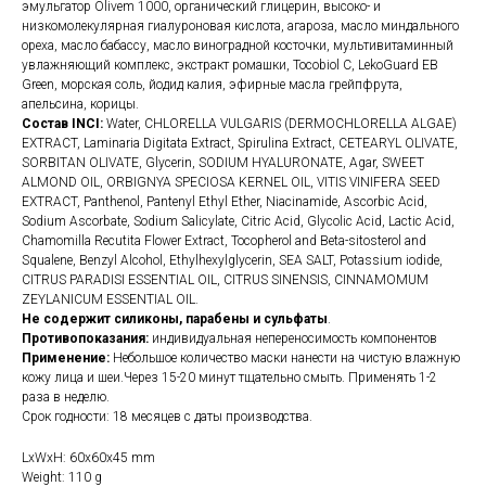
эмульгатор Olivem 1000, органический глицерин, высоко- и
низкомолекулярная гиалуроновая кислота, агароза, масло миндального
ореха, масло бабассу, масло виноградной косточки, мультивитаминный
увлажняющий комплекc, экстракт ромашки, Tocobiol C, LekoGuard EB
Green, морская соль, йодид калия, эфирные масла грейпфрута,
апельсина, корицы.
Состав
INCI:
Water, CHLORELLA VULGARIS (DERMOCHLORELLA ALGAE)
EXTRACT, Laminaria Digitata Extract, Spirulina Extract, CETEARYL OLIVATE,
SORBITAN OLIVATE, Glycerin, SODIUM HYALURONATE, Agar, SWEET
ALMOND OIL, ORBIGNYA SPECIOSA KERNEL OIL, VITIS VINIFERA SEED
EXTRACT, Panthenol, Pantenyl Ethyl Ether, Niacinamide, Ascorbic Acid,
Sodium Ascorbate, Sodium Salicylate, Citric Acid, Glycolic Acid, Lactic Acid,
Chamomilla Recutita Flower Extract, Tocopherol and Beta-sitosterol and
Squalene, Benzyl Alcohol, Ethylhexylglycerin, SEA SALT, Potassium iodide,
CITRUS PARADISI ESSENTIAL OIL, CITRUS SINENSIS, CINNAMOMUM
ZEYLANICUM ESSENTIAL OIL.
Не содержит силиконы, парабены и сульфаты
.
Противопоказания:
индивидуальная непереносимость компонентов
Применение:
Небольшое количество маски нанести на чистую влажную
кожу лица и шеи.Через 15-20 минут тщательно смыть. Применять 1-2
раза в неделю.
Срок годности: 18 месяцев с даты производства.
LxWxH: 60x60x45 mm
Weight: 110 g